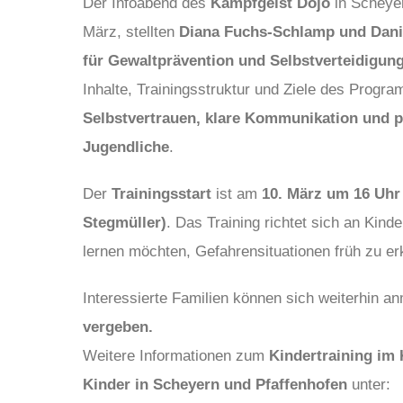
Der Infoabend des
Kampfgeist Dojo
in Scheyer
März, stellten
Diana Fuchs-Schlamp und Dani
für Gewaltprävention und Selbstverteidigun
Inhalte, Trainingsstruktur und Ziele des Progra
Selbstvertrauen, klare Kommunikation und p
Jugendliche
.
Der
Trainingsstart
ist am
10. März um 16 Uhr
Stegmüller)
. Das Training richtet sich an Kind
lernen möchten, Gefahrensituationen früh zu er
Interessierte Familien können sich weiterhin a
vergeben.
Weitere Informationen zum
Kindertraining im
Kinder in Scheyern und Pfaffenhofen
unter: