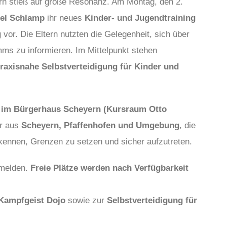
n stieß auf große Resonanz. Am Montag, den 2.
el Schlamp
ihr neues
Kinder- und Jugendtraining
g
vor. Die Eltern nutzten die Gelegenheit, sich über
mms zu informieren. Im Mittelpunkt stehen
raxisnahe Selbstverteidigung für Kinder und
 im Bürgerhaus Scheyern (Kursraum Otto
er aus
Scheyern, Pfaffenhofen und Umgebung
, die
kennen, Grenzen zu setzen und sicher aufzutreten.
nmelden.
Freie Plätze werden nach Verfügbarkeit
 Kampfgeist Dojo
sowie zur
Selbstverteidigung für