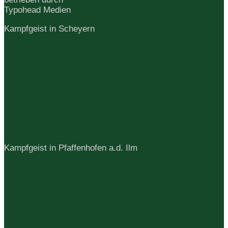
gewählt
Typohead Medien
werden
Kampfgeist in Scheyern
Kampfgeist in Pfaffenhofen a.d. Ilm