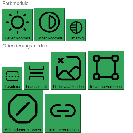
Farbmodule
Heller Kontrast
Hoher Kontrast
Einfarbig
Orientierungsmodule
Leselinie
Leseansicht
Bilder ausblenden
Inhalt hervorheben
Animationen stoppen
Links hervorheben