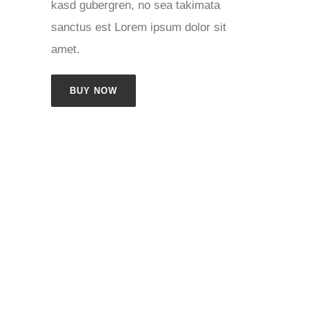
kasd gubergren, no sea takimata
sanctus est Lorem ipsum dolor sit
amet.
BUY NOW
Button with appearing Icon
Lorem ipsum dolor sit amet, consetetur
sadipscing elitr, sed diam nonumy